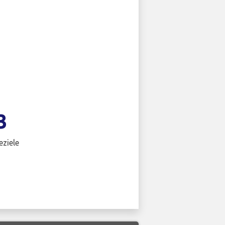
3
eziele