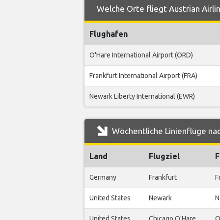
Welche Orte fliegt Austrian Airl
Flughafen
O'Hare International Airport (ORD)
Frankfurt International Airport (FRA)
Newark Liberty International (EWR)
Wöchentliche Linienflüge nac
Land
Flugziel
F
Germany
Frankfurt
F
United States
Newark
N
United States
Chicago O'Hare
O