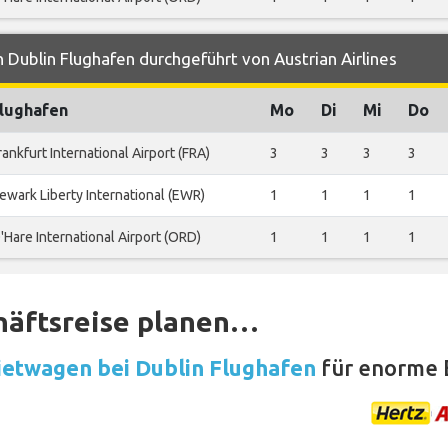
 Dublin Flughafen durchgeführt von Austrian Airlines
lughafen
Mo
Di
Mi
Do
rankfurt International Airport (FRA)
3
3
3
3
ewark Liberty International (EWR)
1
1
1
1
'Hare International Airport (ORD)
1
1
1
1
häftsreise planen…
etwagen bei Dublin Flughafen
für enorme 