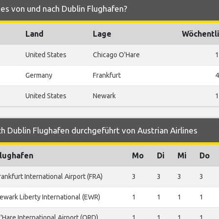
ines von und nach Dublin Flughafen?
Land
Lage
Wöchentli
United States
Chicago O'Hare
1
Germany
Frankfurt
4
United States
Newark
1
h Dublin Flughafen durchgeführt von Austrian Airlines
lughafen
Mo
Di
Mi
Do
rankfurt International Airport (FRA)
3
3
3
3
ewark Liberty International (EWR)
1
1
1
1
'Hare International Airport (ORD)
1
1
1
1