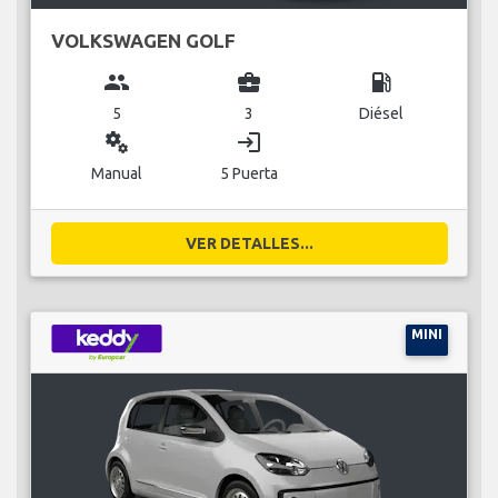
VOLKSWAGEN GOLF
group
business_center
local_gas_station
5
3
Diésel
miscellaneous_services
login
Manual
5 Puerta
VER DETALLES...
MINI