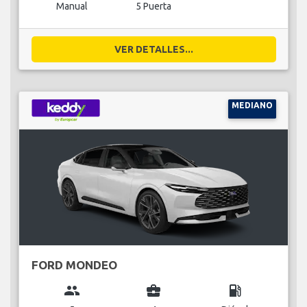
Manual
5 Puerta
VER DETALLES...
MEDIANO
FORD MONDEO
group
business_center
local_gas_station