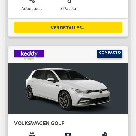
miscellaneous_services
login
Automático
5 Puerta
VER DETALLES...
COMPACTO
VOLKSWAGEN GOLF
group
business_center
local_gas_station