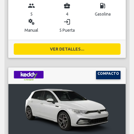
group
business_center
local_gas_station
5
4
Gasolina
miscellaneous_services
login
Manual
5 Puerta
VER DETALLES...
COMPACTO