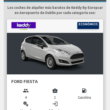
Los coches de alquiler más baratos de Keddy By Europcar
en Aeropuerto de Dublin por cada categoría son:
ECONÓMICO
FORD FIESTA
group
business_center
local_gas_station
4
2
Gasolina
miscellaneous_services
login