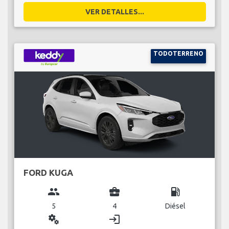
VER DETALLES...
TODOTERRENO
FORD KUGA
group
business_center
local_gas_station
5
4
Diésel
miscellaneous_services
login