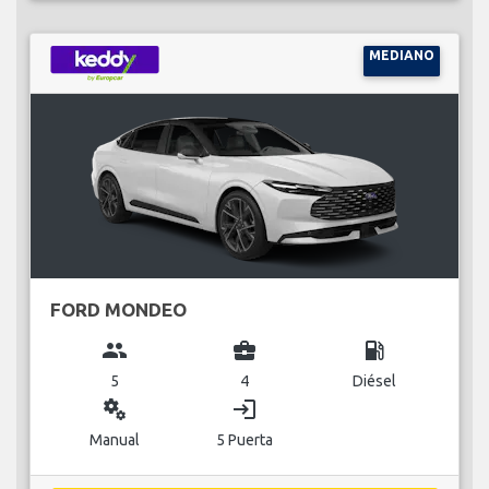
MEDIANO
FORD MONDEO
group
business_center
local_gas_station
5
4
Diésel
miscellaneous_services
login
Manual
5 Puerta