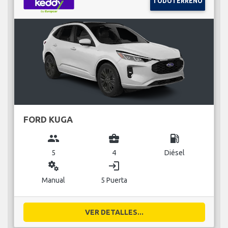
TODOTERRENO
FORD KUGA
group
business_center
local_gas_station
5
4
Diésel
miscellaneous_services
login
Manual
5 Puerta
VER DETALLES...