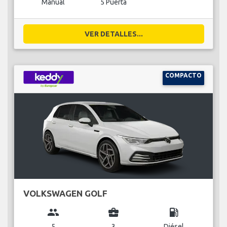
Manual
5 Puerta
VER DETALLES...
COMPACTO
VOLKSWAGEN GOLF
group
business_center
local_gas_station
5
3
Diésel