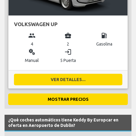
VOLKSWAGEN UP
group
business_center
local_gas_station
4
2
Gasolina
miscellaneous_services
login
Manual
5 Puerta
VER DETALLES...
MOSTRAR PRECIOS
¿Qué coches automáticos tiene Keddy By Europcar en
oferta en Aeropuerto de Dublin?