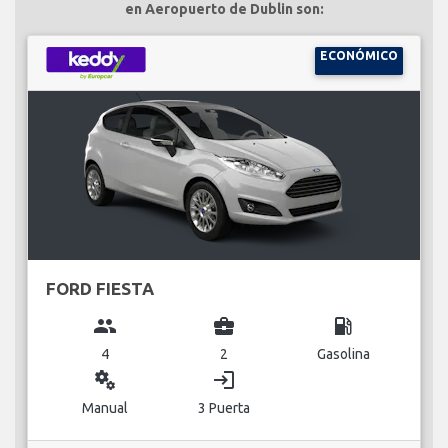
en Aeropuerto de Dublin son:
ECONÓMICO
FORD FIESTA
group
business_center
local_gas_station
4
2
Gasolina
miscellaneous_services
login
Manual
3 Puerta