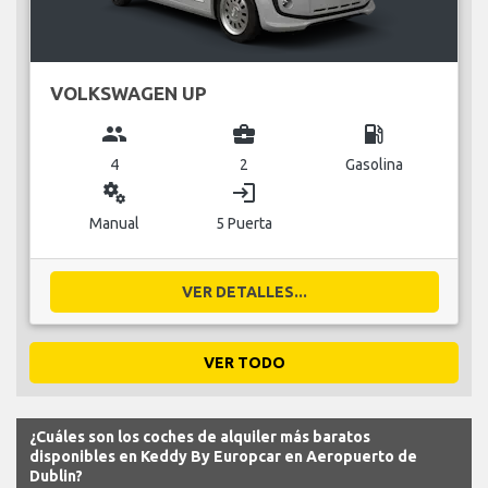
VOLKSWAGEN UP
group
business_center
local_gas_station
4
2
Gasolina
miscellaneous_services
login
Manual
5 Puerta
VER DETALLES...
VER TODO
¿Cuáles son los coches de alquiler más baratos
disponibles en Keddy By Europcar en Aeropuerto de
Dublin?