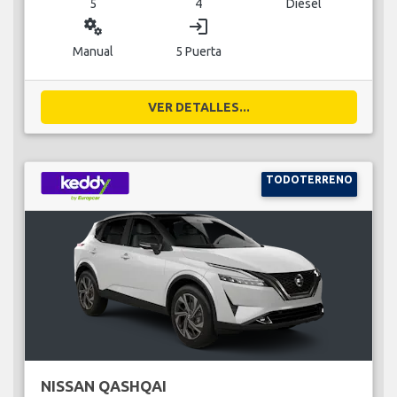
5
4
Diésel
miscellaneous_services
login
Manual
5 Puerta
VER DETALLES...
TODOTERRENO
NISSAN QASHQAI