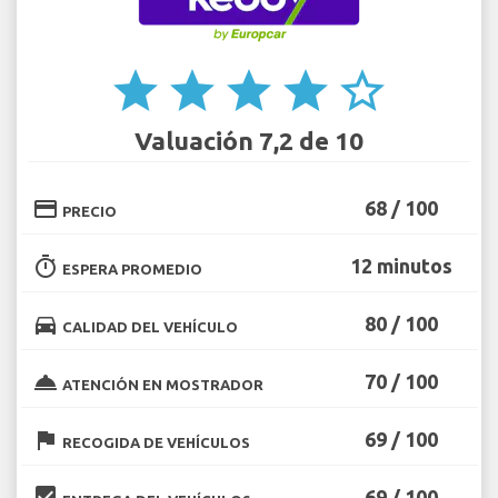
star
star
star
star
star_border
Valuación 7,2 de 10
credit_card
68 / 100
PRECIO
timer
12 minutos
ESPERA PROMEDIO
directions_car
80 / 100
CALIDAD DEL VEHÍCULO
room_service
70 / 100
ATENCIÓN EN MOSTRADOR
flag
69 / 100
RECOGIDA DE VEHÍCULOS
beenhere
69 / 100