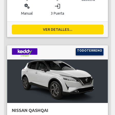
miscellaneous_services
login
Manual
3 Puerta
VER DETALLES...
TODOTERRENO
NISSAN QASHQAI