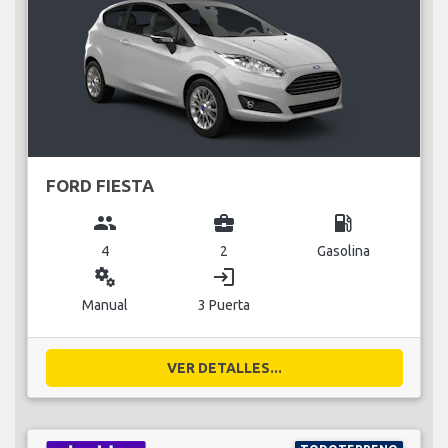
FORD FIESTA
group
business_center
local_gas_station
4
2
Gasolina
miscellaneous_services
login
Manual
3 Puerta
VER DETALLES...