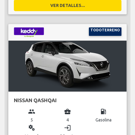
VER DETALLES...
TODOTERRENO
NISSAN QASHQAI
group
business_center
local_gas_station
5
4
Gasolina
miscellaneous_services
login