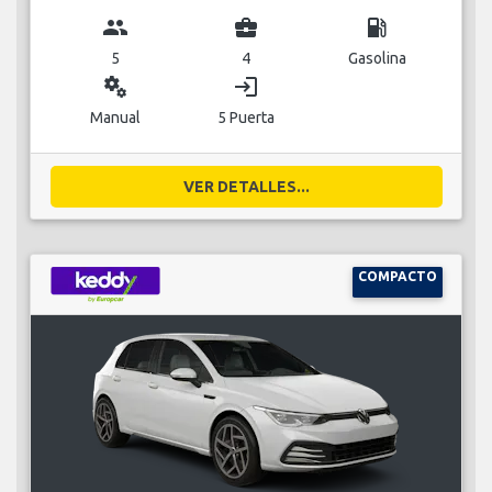
group
business_center
local_gas_station
5
4
Gasolina
miscellaneous_services
login
Manual
5 Puerta
VER DETALLES...
COMPACTO