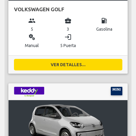
VOLKSWAGEN GOLF
group
business_center
local_gas_station
5
3
Gasolina
miscellaneous_services
login
Manual
5 Puerta
VER DETALLES...
MINI