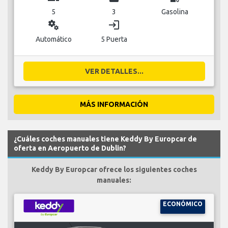
5
3
Gasolina
miscellaneous_services
login
Automático
5 Puerta
VER DETALLES...
MÁS INFORMACIÓN
¿Cuáles coches manuales tiene Keddy By Europcar de
oferta en Aeropuerto de Dublin?
Keddy By Europcar ofrece los siguientes coches
manuales:
ECONÓMICO