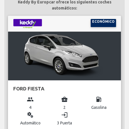
Keddy By Europcar ofrece los siguientes coches
automáticos:
ECONÓMICO
FORD FIESTA
group
business_center
local_gas_station
4
2
Gasolina
miscellaneous_services
login
Automático
3 Puerta