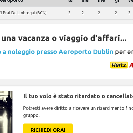
Aeroporto
lu
ma
me
gi
v
El Prat De Llobregat (BCN)
2
2
2
2
2
una vacanza o viaggio d'affari...
 a noleggio presso Aeroporto Dublin
per en
Il tuo volo è stato ritardato o cancellat
Potresti avere diritto a ricevere un risarcimento fi
gruppo.
RICHIEDI ORA!