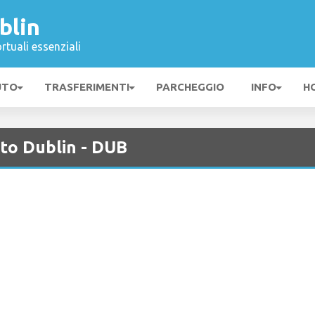
blin
rtuali essenziali
UTO
TRASFERIMENTI
PARCHEGGIO
INFO
H
to Dublin - DUB