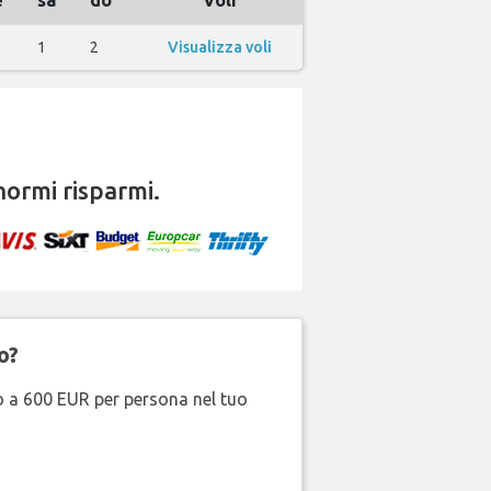
e
sa
do
Voli
1
2
Visualizza voli
ormi risparmi.
o?
no a 600 EUR per persona nel tuo