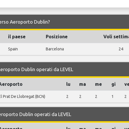
 verso Aeroporto Dublin?
il paese
Posizione
Voli settim
Spain
Barcelona
24
 Aeroporto Dublin operati da LEVEL
Aeroporto
lu
ma
me
gi
v
El Prat De Llobregat (BCN)
2
2
2
1
2
Aeroporto Dublin operati da LEVEL