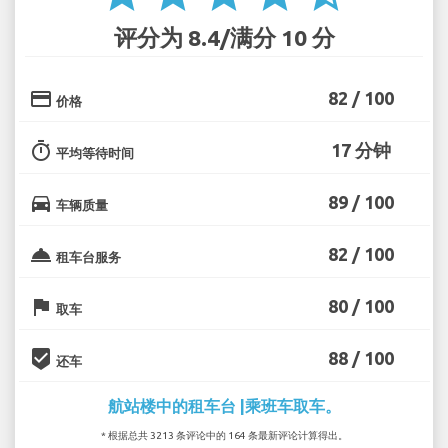
评分为 8.4/满分 10 分
credit_card
82 / 100
价格
timer
17 分钟
平均等待时间
directions_car
89 / 100
车辆质量
room_service
82 / 100
租车台服务
flag
80 / 100
取车
beenhere
88 / 100
还车
航站楼中的租车台 |乘班车取车。
* 根据总共 3213 条评论中的 164 条最新评论计算得出。