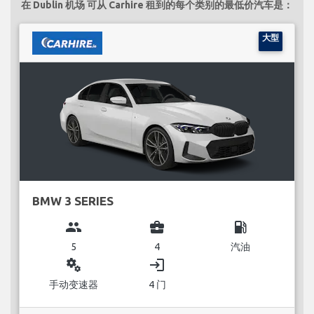
在 Dublin 机场 可从 Carhire 租到的每个类别的最低价汽车是：
大型
BMW 3 SERIES
group
business_center
local_gas_station
5
4
汽油
miscellaneous_services
login
手动变速器
4 门