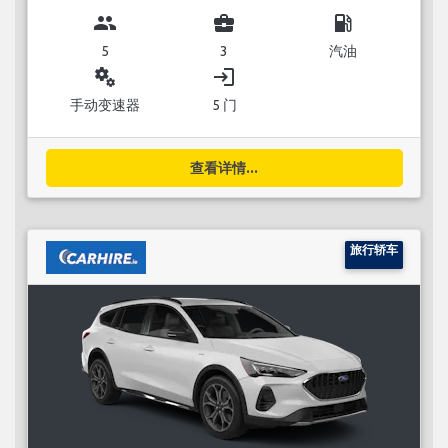
group
business_center
local_gas_station
5
3
汽油
miscellaneous_services
login
手动变速器
5 门
查看详情...
旅行轿车