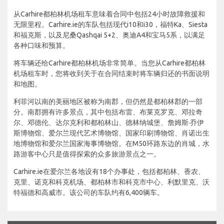
从Carhire都柏林机场租车意味着合同中包括24小时故障救援和
无限里程。Carhire.ie的车队包括现代i10和i30，福特Ka、Siesta
和福克斯，以及尼桑Qashqai 5+2、奥迪A4和宝马5系，以满足
各种口味和预算。
将车辆还给Carhire都柏林机场非常简单。当您从Carhire都柏林
机场租车时，您将收到关于在合同结束时将车辆归还的书面说明
和地图。
利菲河以南的美丽地区被称为南郡，但仍然是都柏林郡的一部
分。南郡拥有许多景点，其中包括布雷、布莱克罗克、邓拉奇
尔、邓德伦、达尔克利和都柏林山、德林纳城堡、詹姆斯·乔伊
斯博物馆、爱尔兰现代艺术博物馆、国家印刷博物馆、肖诺出生
地博物馆和爱尔兰国家海事博物馆。在M50环路东边的肖城，水
路游客中心只是值得探索的众多旅游景点之一。
Carhire.ie在爱尔兰各地设有18个办事处，包括都柏林、香农、
克里、诺克和科克机场、都柏林市和科克市中心、利默里克、沃
特福德和高威市。该公司的车队约有6,400辆车。