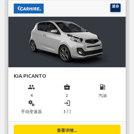
迷你
KIA PICANTO
group
business_center
local_gas_station
4
2
汽油
miscellaneous_services
login
手动变速器
3 门
查看详情...