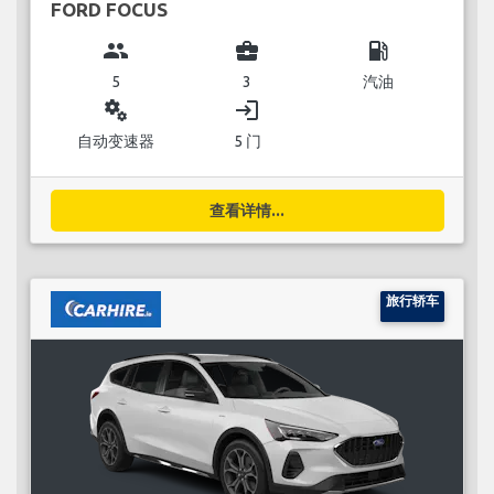
FORD FOCUS
group
business_center
local_gas_station
5
3
汽油
miscellaneous_services
login
自动变速器
5 门
查看详情...
旅行轿车