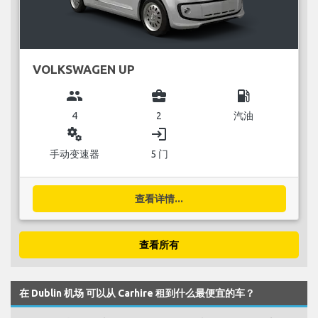
VOLKSWAGEN UP
group
business_center
local_gas_station
4
2
汽油
miscellaneous_services
login
手动变速器
5 门
查看详情...
查看所有
在 Dublin 机场 可以从 Carhire 租到什么最便宜的车？