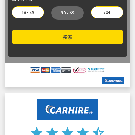
18 - 29
70+
30 - 69
搜索
star
star
star
star
star_half