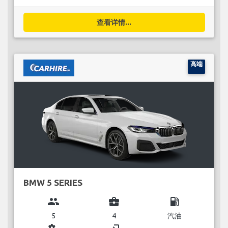
查看详情...
高端
BMW 5 SERIES
group
business_center
local_gas_station
5
4
汽油