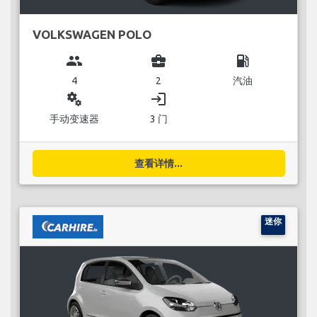
VOLKSWAGEN POLO
group
business_center
local_gas_station
4
2
汽油
miscellaneous_services
login
手动变速器
3 门
查看详情...
迷你