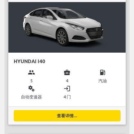
HYUNDAI I40
group
business_center
local_gas_station
5
4
汽油
miscellaneous_services
login
自动变速器
4 门
查看详情...