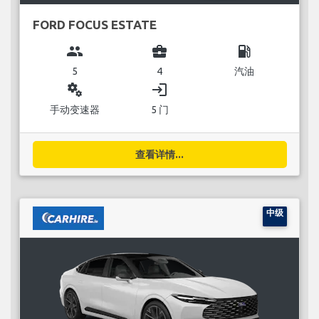
FORD FOCUS ESTATE
group
business_center
local_gas_station
5
4
汽油
miscellaneous_services
login
手动变速器
5 门
查看详情...
中级