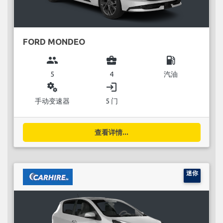
FORD MONDEO
group
business_center
local_gas_station
5
4
汽油
miscellaneous_services
login
手动变速器
5 门
查看详情...
迷你