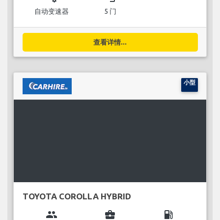
自动变速器
5 门
查看详情...
小型
TOYOTA COROLLA HYBRID
group
business_center
local_gas_station