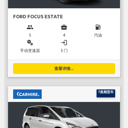
FORD FOCUS ESTATE
group
business_center
local_gas_station
5
4
汽油
miscellaneous_services
login
手动变速器
5 门
查看详情...
7座厢型车