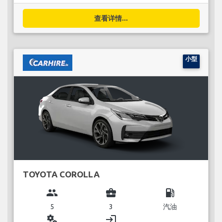
查看详情...
小型
TOYOTA COROLLA
group
business_center
local_gas_station
5
3
汽油
miscellaneous_services
login