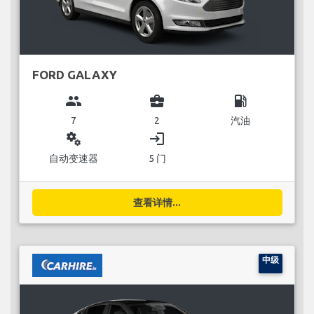
FORD GALAXY
group
business_center
local_gas_station
7
2
汽油
miscellaneous_services
login
自动变速器
5 门
查看详情...
中级