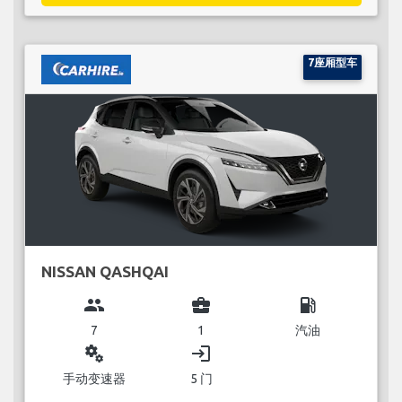
7座厢型车
NISSAN QASHQAI
group
business_center
local_gas_station
7
1
汽油
miscellaneous_services
login
手动变速器
5 门