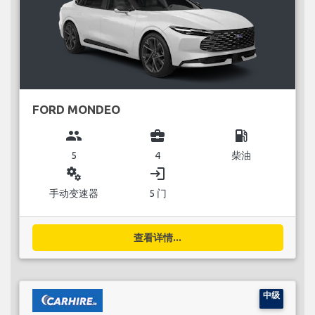
FORD MONDEO
group
business_center
local_gas_station
5
4
柴油
miscellaneous_services
login
手动变速器
5 门
查看详情...
中级