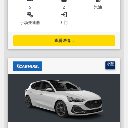
5
2
汽油
miscellaneous_services
login
手动变速器
3 门
查看详情...
小型