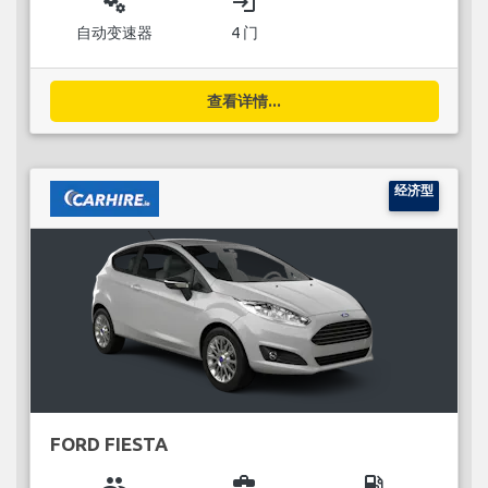
miscellaneous_services
login
自动变速器
4 门
查看详情...
经济型
FORD FIESTA
group
business_center
local_gas_station