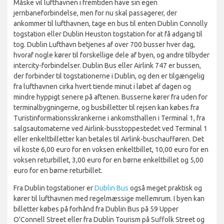
Måske vil lufthavnen i fremtiden have sin egen
jernbaneforbindelse, men for nu skal passagerer, der
ankommer til lufthavnen, tage en bus til enten Dublin Connolly
togstation eller Dublin Heuston togstation for at få adgang til
tog. Dublin Lufthavn betjenes af over 700 busser hver dag,
hvoraf nogle kører til forskellige dele af byen, og andre tilbyder
intercity-forbindelser. Dublin Bus eller Airlink 747 er bussen,
der forbinder til togstationerne i Dublin, og den er tilgængelig
fra lufthavnen cirka hvert tiende minut i løbet af dagen og
mindre hyppigt senere på aftenen. Busserne kører fra uden for
terminalbygningerne, og busbilletter til rejsen kan købes fra
Turistinformationsskrankerne i ankomsthallen i Terminal 1, fra
salgsautomaterne ved Airlink-busstoppestedet ved Terminal 1
eller enkeltbilletter kan betales til Airlink-buschaufføren. Det
vil koste 6,00 euro for en voksen enkeltbillet, 10,00 euro for en
voksen returbillet, 3,00 euro for en børne enkeltbillet og 5,00
euro for en børne returbillet.
Fra Dublin togstationer er
Dublin Bus
også meget praktisk og
kører til lufthavnen med regelmæssige mellemrum. I byen kan
billetter købes på forhånd fra Dublin Bus på 59 Upper
O'Connell Street eller fra Dublin Tourism på Suffolk Street og