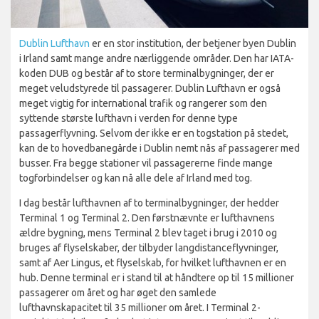
Dublin Lufthavn
er en stor institution, der betjener byen Dublin
i Irland samt mange andre nærliggende områder. Den har IATA-
koden DUB og består af to store terminalbygninger, der er
meget veludstyrede til passagerer. Dublin Lufthavn er også
meget vigtig for international trafik og rangerer som den
syttende største lufthavn i verden for denne type
passagerflyvning. Selvom der ikke er en togstation på stedet,
kan de to hovedbanegårde i Dublin nemt nås af passagerer med
busser. Fra begge stationer vil passagererne finde mange
togforbindelser og kan nå alle dele af Irland med tog.
I dag består lufthavnen af to terminalbygninger, der hedder
Terminal 1 og Terminal 2. Den førstnævnte er lufthavnens
ældre bygning, mens Terminal 2 blev taget i brug i 2010 og
bruges af flyselskaber, der tilbyder langdistanceflyvninger,
samt af Aer Lingus, et flyselskab, for hvilket lufthavnen er en
hub. Denne terminal er i stand til at håndtere op til 15 millioner
passagerer om året og har øget den samlede
lufthavnskapacitet til 35 millioner om året. I Terminal 2-