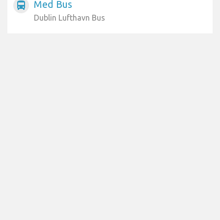
Med Bus
directions_bus
Dublin Lufthavn Bus