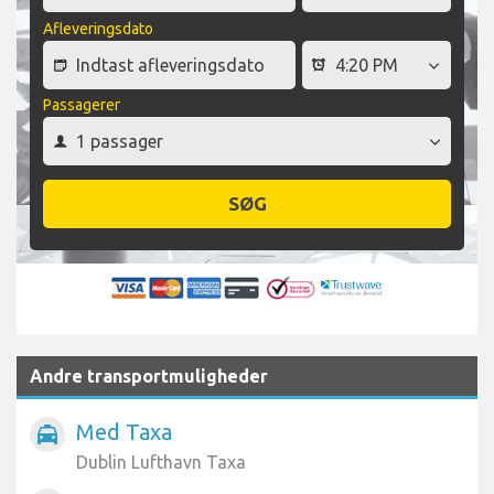
Afleveringsdato
Passagerer
SØG
Andre transportmuligheder
Med Taxa
local_taxi
Dublin Lufthavn Taxa