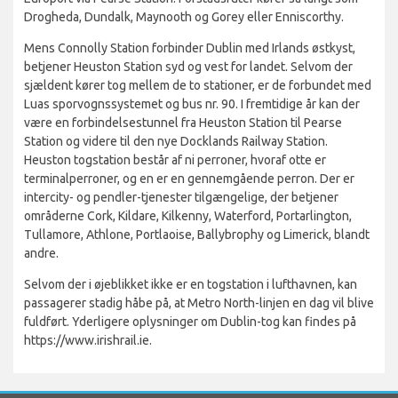
Drogheda, Dundalk, Maynooth og Gorey eller Enniscorthy.
Mens Connolly Station forbinder Dublin med Irlands østkyst,
betjener Heuston Station syd og vest for landet. Selvom der
sjældent kører tog mellem de to stationer, er de forbundet med
Luas sporvognssystemet og bus nr. 90. I fremtidige år kan der
være en forbindelsestunnel fra Heuston Station til Pearse
Station og videre til den nye Docklands Railway Station.
Heuston togstation består af ni perroner, hvoraf otte er
terminalperroner, og en er en gennemgående perron. Der er
intercity- og pendler-tjenester tilgængelige, der betjener
områderne Cork, Kildare, Kilkenny, Waterford, Portarlington,
Tullamore, Athlone, Portlaoise, Ballybrophy og Limerick, blandt
andre.
Selvom der i øjeblikket ikke er en togstation i lufthavnen, kan
passagerer stadig håbe på, at Metro North-linjen en dag vil blive
fuldført. Yderligere oplysninger om Dublin-tog kan findes på
https://www.irishrail.ie.