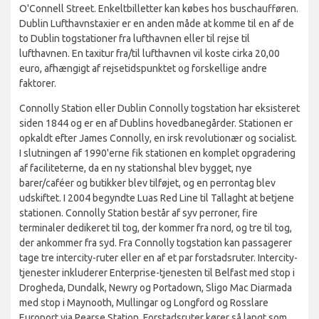
O'Connell Street. Enkeltbilletter kan købes hos buschaufføren.
Dublin Lufthavnstaxier er en anden måde at komme til en af de
to Dublin togstationer fra lufthavnen eller til rejse til
lufthavnen. En taxitur fra/til lufthavnen vil koste cirka 20,00
euro, afhængigt af rejsetidspunktet og forskellige andre
faktorer.
Connolly Station eller Dublin Connolly togstation har eksisteret
siden 1844 og er en af Dublins hovedbanegårder. Stationen er
opkaldt efter James Connolly, en irsk revolutionær og socialist.
I slutningen af 1990'erne fik stationen en komplet opgradering
af faciliteterne, da en ny stationshal blev bygget, nye
barer/caféer og butikker blev tilføjet, og en perrontag blev
udskiftet. I 2004 begyndte Luas Red Line til Tallaght at betjene
stationen. Connolly Station består af syv perroner, fire
terminaler dedikeret til tog, der kommer fra nord, og tre til tog,
der ankommer fra syd. Fra Connolly togstation kan passagerer
tage tre intercity-ruter eller en af et par forstadsruter. Intercity-
tjenester inkluderer Enterprise-tjenesten til Belfast med stop i
Drogheda, Dundalk, Newry og Portadown, Sligo Mac Diarmada
med stop i Maynooth, Mullingar og Longford og Rosslare
Europort via Pearse Station. Forstadsruter kører så langt som