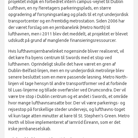
projektet indgik en forbedret intern campus-vejnet til Dublin
Lufthavn, en ny fleretagers parkeringsplads, en større
opgradering af forsyningsanlæg og plads til et nyt underjordisk
transportcenter og en fremtidig metrostation. Siden 2006 har
der været forslag om en jernbanelink (Metro North) til
lufthavnen, men i 2011 blev det meddelt, at projektet er blevet
udskudt på grund af manglende finansieringsressourcer.
Hvis lufthavnsjernbanelinket nogensinde bliver realiseret, vil
det køre fra byens centrum til Swords med et stop ved
lufthavnen. Oprindeligt skulle det have været en gren af
Dublin-Belfast-linjen, men en ny underjordisk metrolinje blev
senere besluttet som en mere passende løsning. Metro North-
linjen vil tage hensyn til andre transportformer ved at forbinde
til Luas-linjerne og tillade overførsler ved Drumcondra. Der vil
være tre stop i Dublin centrum og et andet i Swords, et område
hvor mange lufthavnsansatte bor. Der vil være parkerings- og
rejsestop på forskellige steder undervejs, og lufthavns-toget
vil kun tage atten minutter at køre til St. Stephen's Green. Metro
North vil blive implementeret af Iarnród Éireann, som er det
irske jernbaneselskab.