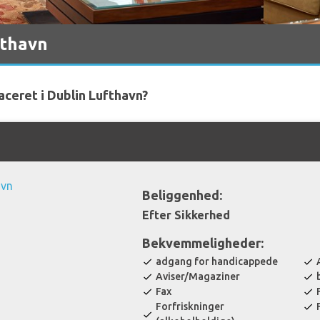
fthavn
aceret i Dublin Lufthavn?
Beliggenhed:
Efter Sikkerhed
Bekvemmeligheder:
adgang for handicappede
check
check
Aviser/Magaziner
check
check
Fax
check
check
Forfriskninger
check
check