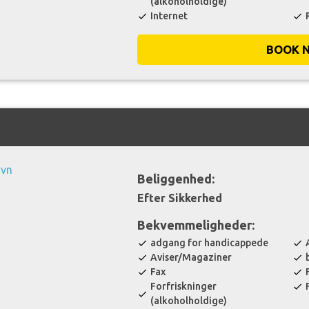
(alkoholholdige)
Internet
check
check
BOOK 
Beliggenhed:
Efter Sikkerhed
Bekvemmeligheder:
adgang for handicappede
check
check
Aviser/Magaziner
check
check
Fax
check
check
Forfriskninger
check
check
(alkoholholdige)