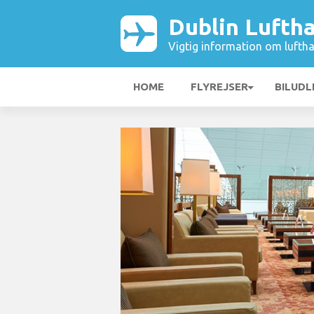
Dublin Lufth
Vigtig information om luftha
HOME
FLYREJSER
BILUDL