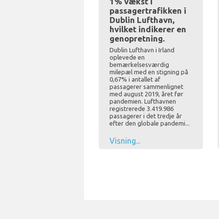
1% vækst i
passagertrafikken i
Dublin Lufthavn,
hvilket indikerer en
genopretning.
Dublin Lufthavn i Irland
oplevede en
bemærkelsesværdig
milepæl med en stigning på
0,67% i antallet af
passagerer sammenlignet
med august 2019, året før
pandemien. Lufthavnen
registrerede 3.419.986
passagerer i det tredje år
efter den globale pandemi...
Visning...