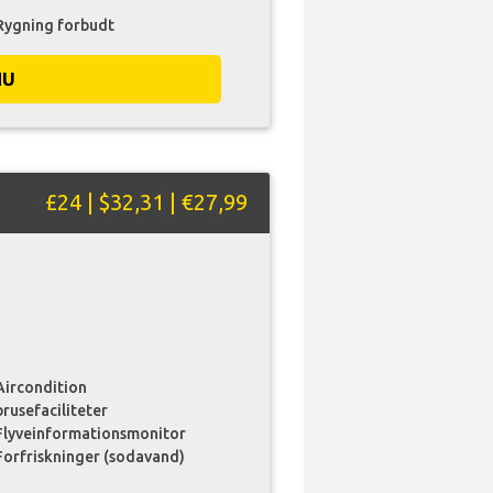
Rygning forbudt
NU
£24 | $32,31 | €27,99
Aircondition
brusefaciliteter
Flyveinformationsmonitor
Forfriskninger (sodavand)