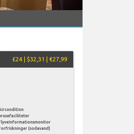
£24 | $32,31 | €27,99
Aircondition
brusefaciliteter
Flyveinformationsmonitor
Forfriskninger (sodavand)