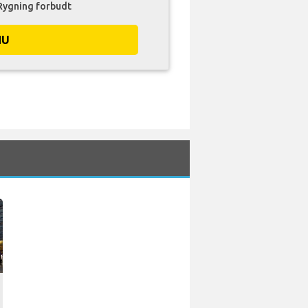
Rygning forbudt
NU