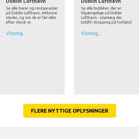
Dublin Lufthavn
Dublin Lufthavn
Se alle barer og restauranter
Se alle butikker, der er
på Dublin Lufthavn, inklusive
tilgængelige på Dublin
steder, og om de er før eller
Lufthavn - planlæg din
efter check-in
toldfri shopping på forhånd
Visning...
Visning...
FLERE NYTTIGE OPLYSNINGER