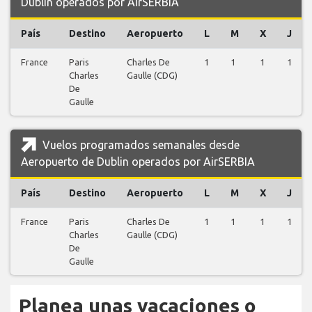
Dublin operados por AirSERBIA
País
Destino
Aeropuerto
L
M
X
J
France
Paris
Charles De
1
1
1
1
Charles
Gaulle (CDG)
De
Gaulle
Vuelos programados semanales desde
Aeropuerto de Dublin operados por AirSERBIA
País
Destino
Aeropuerto
L
M
X
J
France
Paris
Charles De
1
1
1
1
Charles
Gaulle (CDG)
De
Gaulle
Planea unas vacaciones o