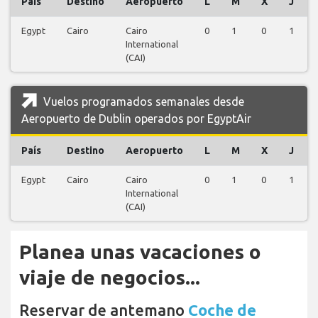
País
Destino
Aeropuerto
L
M
X
J
Egypt
Cairo
Cairo
0
1
0
1
International
(CAI)
Vuelos programados semanales desde
Aeropuerto de Dublin operados por EgyptAir
País
Destino
Aeropuerto
L
M
X
J
Egypt
Cairo
Cairo
0
1
0
1
International
(CAI)
Planea unas vacaciones o
viaje de negocios...
Reservar de antemano
Coche de