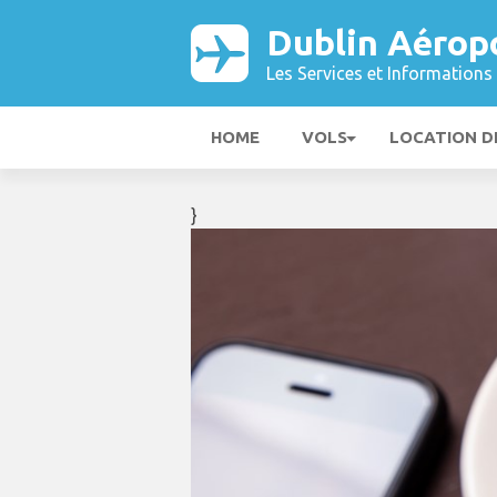
Dublin Aérop
Les Services et Informations 
HOME
VOLS
LOCATION D
}