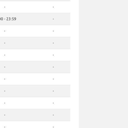
-
-
00 - 23:59
-
-
-
-
-
-
-
-
-
-
-
-
-
-
-
-
-
-
-