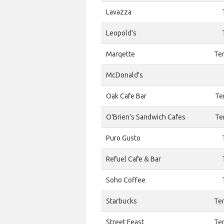
Lavazza
Leopold's
Marqette
Ter
McDonald's
Oak Cafe Bar
Te
O'Brien's Sandwich Cafes
Te
Puro Gusto
Refuel Cafe & Bar
Soho Coffee
Starbucks
Ter
Street Feast
Ter