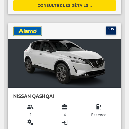
CONSULTEZ LES DÉTAILS...
SUV
NISSAN QASHQAI
group
business_center
local_gas_station
5
4
Essence
miscellaneous_services
login