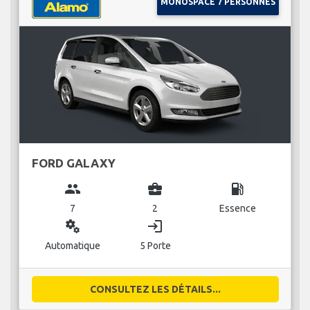
MONOSPACE 7 PERSONNES
FORD GALAXY
group
business_center
local_gas_station
7
2
Essence
miscellaneous_services
login
Automatique
5 Porte
CONSULTEZ LES DÉTAILS...