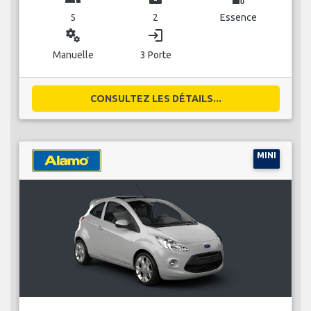
5
2
Essence
miscellaneous_services
login
Manuelle
3 Porte
CONSULTEZ LES DÉTAILS...
MINI