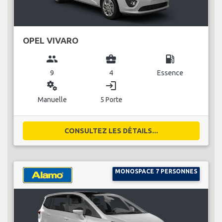
OPEL VIVARO
group
business_center
local_gas_station
9
4
Essence
miscellaneous_services
login
Manuelle
5 Porte
CONSULTEZ LES DÉTAILS...
MONOSPACE 7 PERSONNES