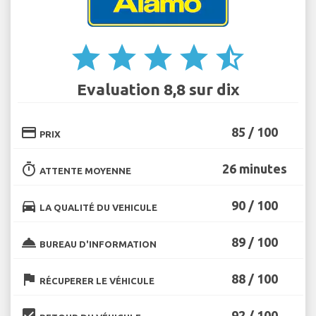
star
star
star
star
star_half
Evaluation 8,8 sur dix
credit_card
85 / 100
PRIX
timer
26 minutes
ATTENTE MOYENNE
directions_car
90 / 100
LA QUALITÉ DU VEHICULE
room_service
89 / 100
BUREAU D'INFORMATION
flag
88 / 100
RÉCUPERER LE VÉHICULE
beenhere
92 / 100