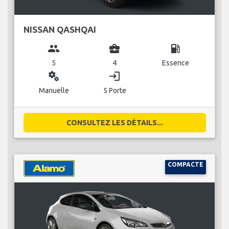
NISSAN QASHQAI
group
business_center
local_gas_station
5
4
Essence
miscellaneous_services
login
Manuelle
5 Porte
CONSULTEZ LES DÉTAILS...
COMPACTE