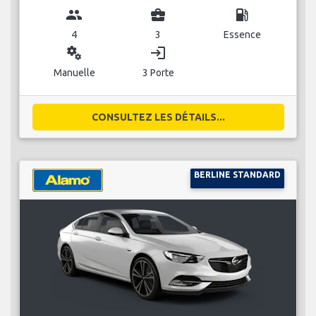
group
business_center
local_gas_station
4
3
Essence
miscellaneous_services
login
Manuelle
3 Porte
CONSULTEZ LES DÉTAILS...
BERLINE STANDARD