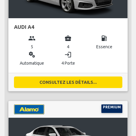
AUDI A4
group
business_center
local_gas_station
5
4
Essence
miscellaneous_services
login
Automatique
4 Porte
CONSULTEZ LES DÉTAILS...
PREMIUM