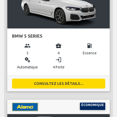
BMW 5 SERIES
group
business_center
local_gas_station
5
4
Essence
miscellaneous_services
login
Automatique
4 Porte
CONSULTEZ LES DÉTAILS...
ÉCONOMIQUE