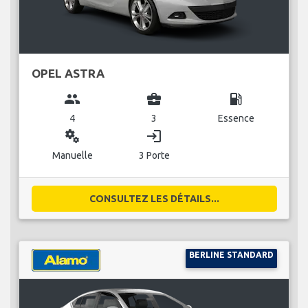
OPEL ASTRA
group
business_center
local_gas_station
4
3
Essence
miscellaneous_services
login
Manuelle
3 Porte
CONSULTEZ LES DÉTAILS...
BERLINE STANDARD