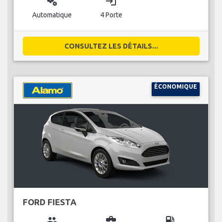
miscellaneous_services
login
Automatique
4 Porte
CONSULTEZ LES DÉTAILS...
ÉCONOMIQUE
FORD FIESTA
group
business_center
local_gas_station