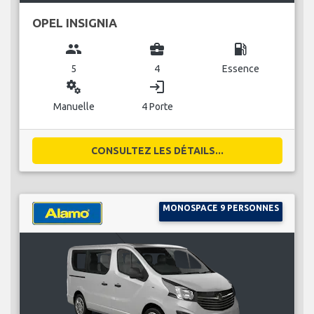
OPEL INSIGNIA
group
business_center
local_gas_station
5
4
Essence
miscellaneous_services
login
Manuelle
4 Porte
CONSULTEZ LES DÉTAILS...
MONOSPACE 9 PERSONNES