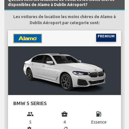
disponibles de Alamo à Dublin Aéroport?
Les voitures de location les moins chères de Alamo à
Dublin Aéroport par categorie sont:
PREMIUM
BMW 5 SERIES
group
business_center
local_gas_station
5
4
Essence