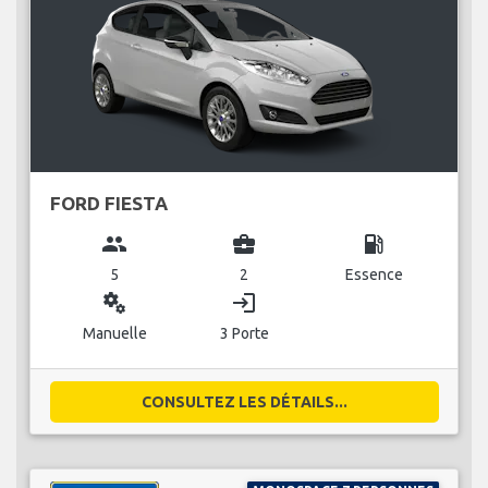
FORD FIESTA
group
business_center
local_gas_station
5
2
Essence
miscellaneous_services
login
Manuelle
3 Porte
CONSULTEZ LES DÉTAILS...