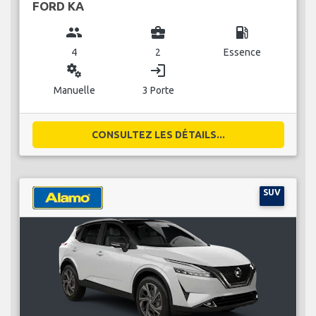
FORD KA
group
business_center
local_gas_station
4
2
Essence
miscellaneous_services
login
Manuelle
3 Porte
CONSULTEZ LES DÉTAILS...
SUV