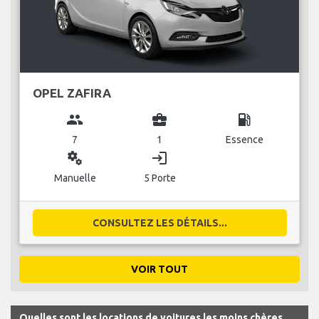
OPEL ZAFIRA
group
business_center
local_gas_station
7
1
Essence
miscellaneous_services
login
Manuelle
5 Porte
CONSULTEZ LES DÉTAILS...
VOIR TOUT
Quelles sont les locations de voitures les moins chères