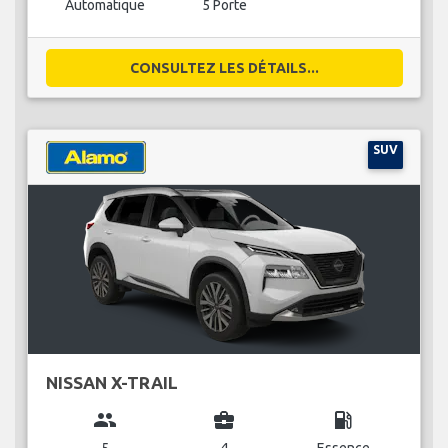
Automatique
5 Porte
CONSULTEZ LES DÉTAILS...
SUV
NISSAN X-TRAIL
group
business_center
local_gas_station
5
4
Essence