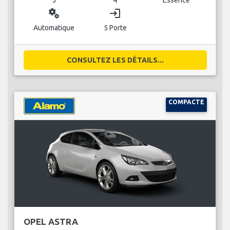
miscellaneous_services
login
Automatique
5 Porte
CONSULTEZ LES DÉTAILS...
COMPACTE
OPEL ASTRA