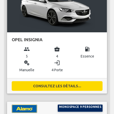
OPEL INSIGNIA
group
business_center
local_gas_station
5
4
Essence
miscellaneous_services
login
Manuelle
4 Porte
CONSULTEZ LES DÉTAILS...
MONOSPACE 9 PERSONNES