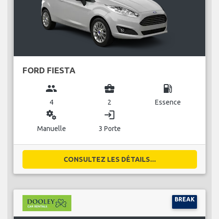
FORD FIESTA
group
business_center
local_gas_station
4
2
Essence
miscellaneous_services
login
Manuelle
3 Porte
CONSULTEZ LES DÉTAILS...
BREAK