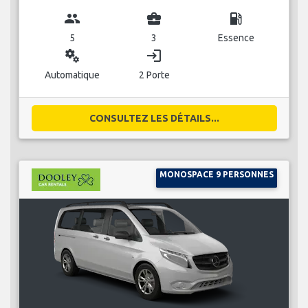
group
business_center
local_gas_station
5
3
Essence
miscellaneous_services
login
Automatique
2 Porte
CONSULTEZ LES DÉTAILS...
MONOSPACE 9 PERSONNES