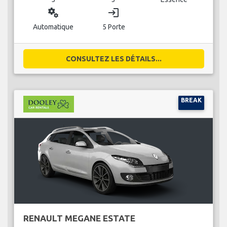
miscellaneous_services
login
Automatique
5 Porte
CONSULTEZ LES DÉTAILS...
BREAK
RENAULT MEGANE ESTATE