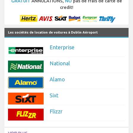
GRATUIT
ANNULATIONS,
NO
pas de frais de carte de
credit!
Les sociétés de location de voitures à Dublin Aéroport
Enterprise
National
Alamo
Sixt
Flizzr