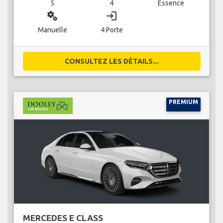
5
4
Essence
miscellaneous_services
login
Manuelle
4 Porte
CONSULTEZ LES DÉTAILS...
PREMIUM
MERCEDES E CLASS