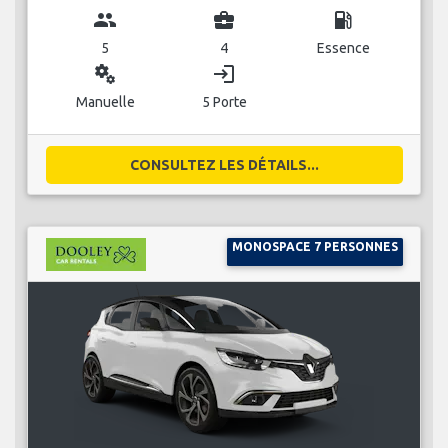
group
business_center
local_gas_station
5
4
Essence
miscellaneous_services
login
Manuelle
5 Porte
CONSULTEZ LES DÉTAILS...
MONOSPACE 7 PERSONNES