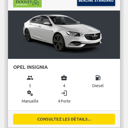
BERLINE STANDARD
OPEL INSIGNIA
group
business_center
local_gas_station
5
4
Diesel
miscellaneous_services
login
Manuelle
4 Porte
CONSULTEZ LES DÉTAILS...