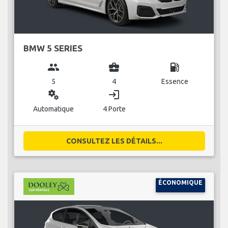
BMW 5 SERIES
group
business_center
local_gas_station
5
4
Essence
miscellaneous_services
login
Automatique
4 Porte
CONSULTEZ LES DÉTAILS...
ÉCONOMIQUE