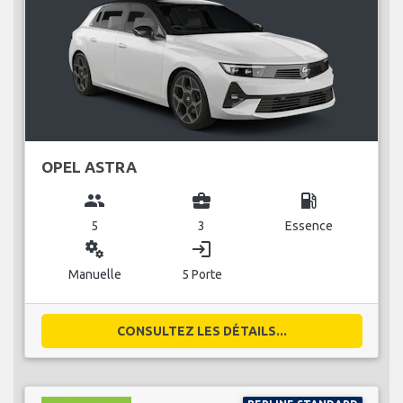
OPEL ASTRA
group
business_center
local_gas_station
5
3
Essence
miscellaneous_services
login
Manuelle
5 Porte
CONSULTEZ LES DÉTAILS...