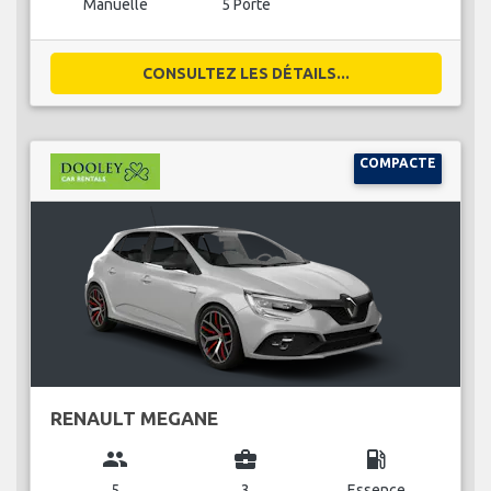
Manuelle
5 Porte
CONSULTEZ LES DÉTAILS...
COMPACTE
RENAULT MEGANE
group
business_center
local_gas_station
5
3
Essence