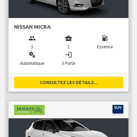
NISSAN MICRA
group
business_center
local_gas_station
5
2
Essence
miscellaneous_services
login
Automatique
3 Porte
CONSULTEZ LES DÉTAILS...
SUV