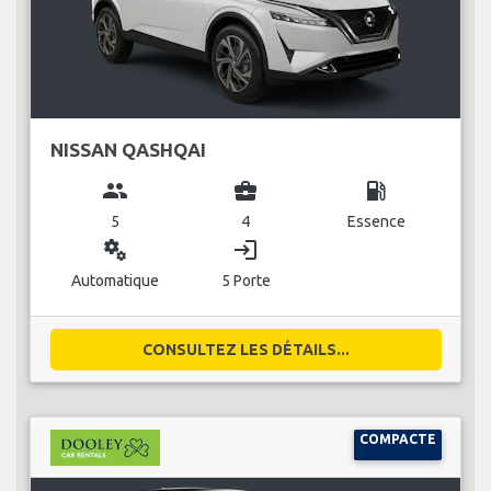
NISSAN QASHQAI
group
business_center
local_gas_station
5
4
Essence
miscellaneous_services
login
Automatique
5 Porte
CONSULTEZ LES DÉTAILS...
COMPACTE