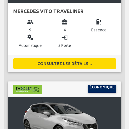
MERCEDES VITO TRAVELINER
group
business_center
local_gas_station
9
4
Essence
miscellaneous_services
login
Automatique
5 Porte
CONSULTEZ LES DÉTAILS...
ÉCONOMIQUE