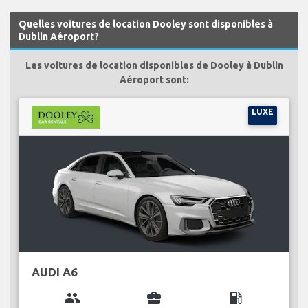
Quelles voitures de location Dooley sont disponibles à
Dublin Aéroport?
Les voitures de location disponibles de Dooley à Dublin
Aéroport sont:
LUXE
AUDI A6
group
business_center
local_gas_station