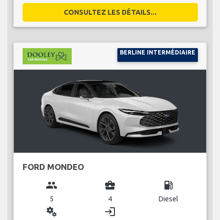
CONSULTEZ LES DÉTAILS...
BERLINE INTERMÉDIAIRE
FORD MONDEO
group
business_center
local_gas_station
5
4
Diesel
miscellaneous_services
login