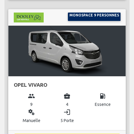
MONOSPACE 9 PERSONNES
OPEL VIVARO
group
business_center
local_gas_station
9
4
Essence
miscellaneous_services
login
Manuelle
5 Porte