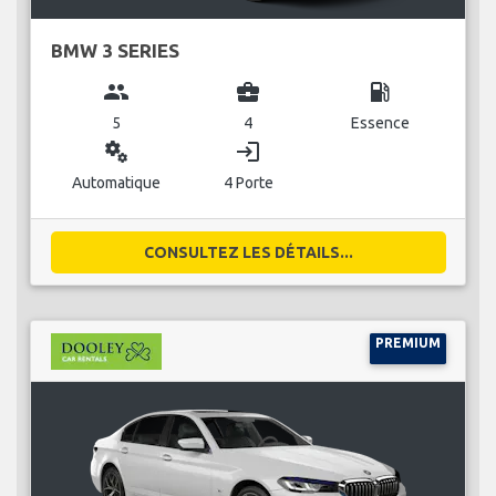
BMW 3 SERIES
group
business_center
local_gas_station
5
4
Essence
miscellaneous_services
login
Automatique
4 Porte
CONSULTEZ LES DÉTAILS...
PREMIUM