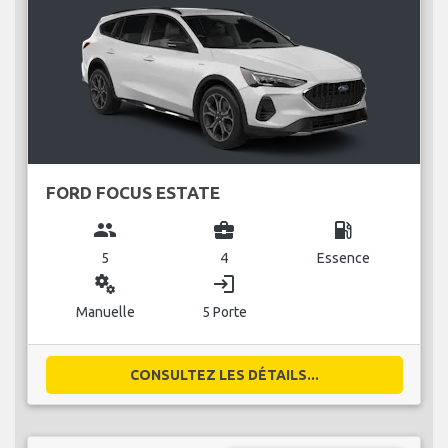
FORD FOCUS ESTATE
group
business_center
local_gas_station
5
4
Essence
miscellaneous_services
login
Manuelle
5 Porte
CONSULTEZ LES DÉTAILS...