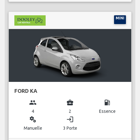
MINI
FORD KA
group
business_center
local_gas_station
4
2
Essence
miscellaneous_services
login
Manuelle
3 Porte