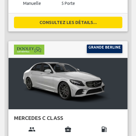
Manuelle
5 Porte
CONSULTEZ LES DÉTAILS...
GRANDE BERLINE
MERCEDES C CLASS
group
business_center
local_gas_station