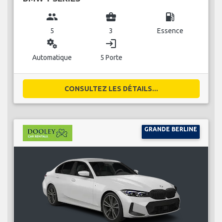
group
business_center
local_gas_station
5
3
Essence
miscellaneous_services
login
Automatique
5 Porte
CONSULTEZ LES DÉTAILS...
GRANDE BERLINE