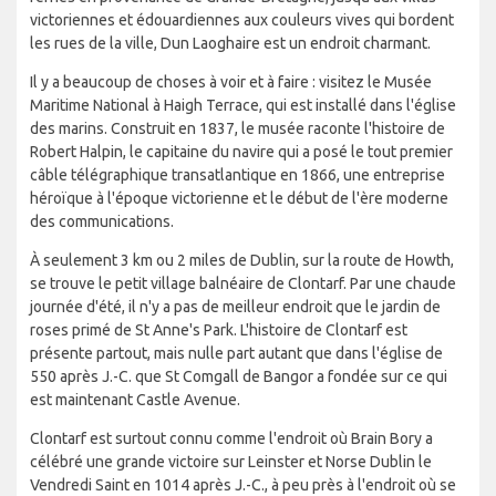
victoriennes et édouardiennes aux couleurs vives qui bordent
les rues de la ville, Dun Laoghaire est un endroit charmant.
Il y a beaucoup de choses à voir et à faire : visitez le Musée
Maritime National à Haigh Terrace, qui est installé dans l'église
des marins. Construit en 1837, le musée raconte l'histoire de
Robert Halpin, le capitaine du navire qui a posé le tout premier
câble télégraphique transatlantique en 1866, une entreprise
héroïque à l'époque victorienne et le début de l'ère moderne
des communications.
À seulement 3 km ou 2 miles de Dublin, sur la route de Howth,
se trouve le petit village balnéaire de Clontarf. Par une chaude
journée d'été, il n'y a pas de meilleur endroit que le jardin de
roses primé de St Anne's Park. L'histoire de Clontarf est
présente partout, mais nulle part autant que dans l'église de
550 après J.-C. que St Comgall de Bangor a fondée sur ce qui
est maintenant Castle Avenue.
Clontarf est surtout connu comme l'endroit où Brain Bory a
célébré une grande victoire sur Leinster et Norse Dublin le
Vendredi Saint en 1014 après J.-C., à peu près à l'endroit où se