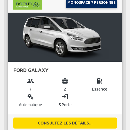
MONOSPACE 7 PERSONNES
FORD GALAXY
group
business_center
local_gas_station
7
2
Essence
miscellaneous_services
login
Automatique
5 Porte
CONSULTEZ LES DÉTAILS...