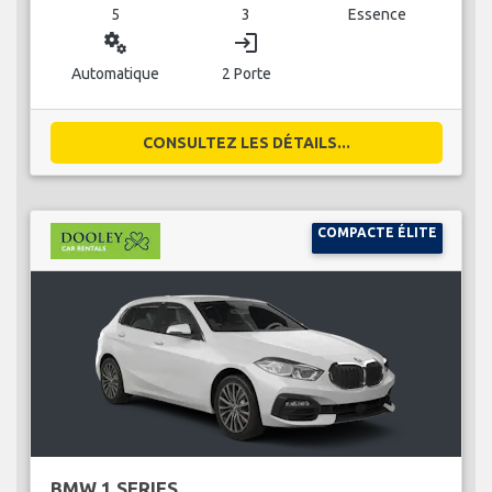
5
3
Essence
miscellaneous_services
login
Automatique
2 Porte
CONSULTEZ LES DÉTAILS...
COMPACTE ÉLITE
BMW 1 SERIES