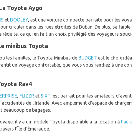
 La Toyota Aygo
IS
et
DOOLEY
, est une voiture compacte parfaite pour les voya
l pour circuler dans les rues étroites de Dublin. De plus, sa fa
réduite, ce qui en fait un choix privilégié des voyageurs souc
Le minibus Toyota
ou les familles, le Toyota Minibus de
BUDGET
est le choix idé
arantit un voyage confortable, que vous vous rendiez à une con
 Toyota Rav4
ERPRISE
,
FLIZZR
et
SIXT
, est parfait pour les amateurs d'aven
 accidentés de l'Irlande. Avec amplement d'espace de chargem
ont beaucoup de bagages.
oyage, il y a un modèle Toyota disponible à la location à
l'aér
ravers l'Île d'Émeraude.