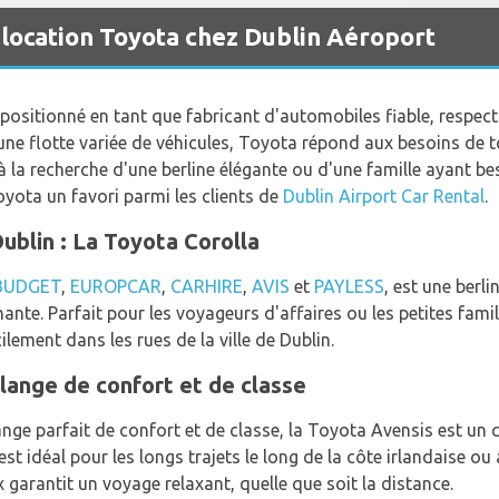
 location Toyota chez Dublin Aéroport
positionné en tant que fabricant d'automobiles fiable, respec
 flotte variée de véhicules, Toyota répond aux besoins de tou
 à la recherche d'une berline élégante ou d'une famille ayant 
oyota un favori parmi les clients de
Dublin Airport Car Rental
.
ublin : La Toyota Corolla
BUDGET
,
EUROPCAR
,
CARHIRE
,
AVIS
et
PAYLESS
, est une berli
nte. Parfait pour les voyageurs d'affaires ou les petites famill
lement dans les rues de la ville de Dublin.
lange de confort et de classe
ge parfait de confort et de classe, la Toyota Avensis est un 
est idéal pour les longs trajets le long de la côte irlandaise o
 garantit un voyage relaxant, quelle que soit la distance.