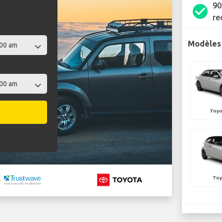
90
check_circle
re
Modèles 
Toyo
Toy