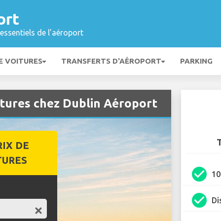
ort
essentiels de l’aéroport
E VOITURES
TRANSFERTS D'AÉROPORT
PARKING
itures chez Dublin Aéroport
T
RIX DE
TURES
check_circle
1
check_circle
Di