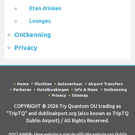
Eten drinken
Lounges
Ontkenning
Privacy
Home
Vluchten
Autoverhuur
Airport Transfers
Parkeren
Hotelboekingen
Info & News
Ontkenning
Privacy
Sitemap
COPYRIGHT © 2026 Try Quantum OU trading as
"TripTQ" and dublinairport.org (also known as TripTQ
Dublin Airport) / All Rights Reserved.
DISCLAIMER– Deze website is niet de officiële website van Dublin