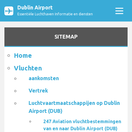
Dublin Airport
Essentiële Luchthaven Informatie en diensten
SITEMAP
Home
Vluchten
aankomsten
Vertrek
Luchtvaartmaatschappijen op Dublin
Airport (DUB)
247 Aviation vluchtbestemmingen
van en naar Dublin Airport (DUB)