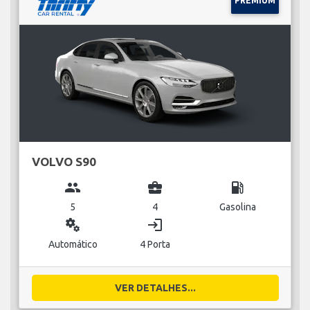
PREMIUM
VOLVO S90
group
business_center
local_gas_station
5
4
Gasolina
miscellaneous_services
login
Automático
4 Porta
VER DETALHES...