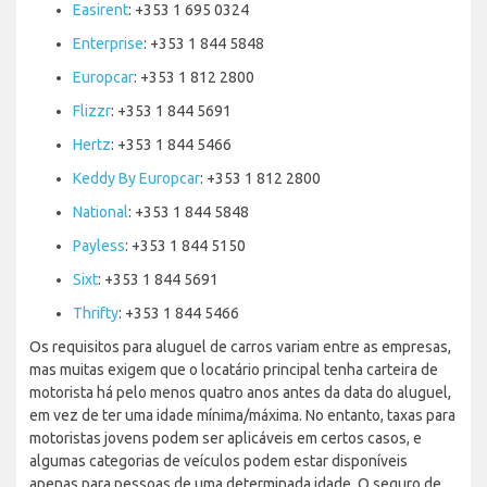
Easirent
: +353 1 695 0324
Enterprise
: +353 1 844 5848
Europcar
: +353 1 812 2800
Flizzr
: +353 1 844 5691
Hertz
: +353 1 844 5466
Keddy By Europcar
: +353 1 812 2800
National
: +353 1 844 5848
Payless
: +353 1 844 5150
Sixt
: +353 1 844 5691
Thrifty
: +353 1 844 5466
Os requisitos para aluguel de carros variam entre as empresas,
mas muitas exigem que o locatário principal tenha carteira de
motorista há pelo menos quatro anos antes da data do aluguel,
em vez de ter uma idade mínima/máxima. No entanto, taxas para
motoristas jovens podem ser aplicáveis em certos casos, e
algumas categorias de veículos podem estar disponíveis
apenas para pessoas de uma determinada idade. O seguro de