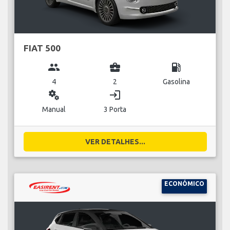
FIAT 500
group
business_center
local_gas_station
4
2
Gasolina
miscellaneous_services
login
Manual
3 Porta
VER DETALHES...
ECONÓMICO