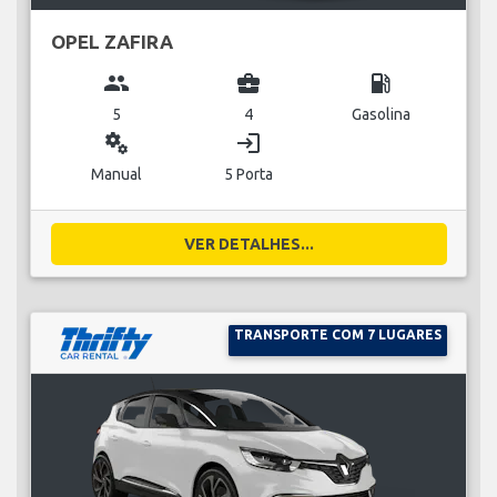
OPEL ZAFIRA
group
business_center
local_gas_station
5
4
Gasolina
miscellaneous_services
login
Manual
5 Porta
VER DETALHES...
TRANSPORTE COM 7 LUGARES