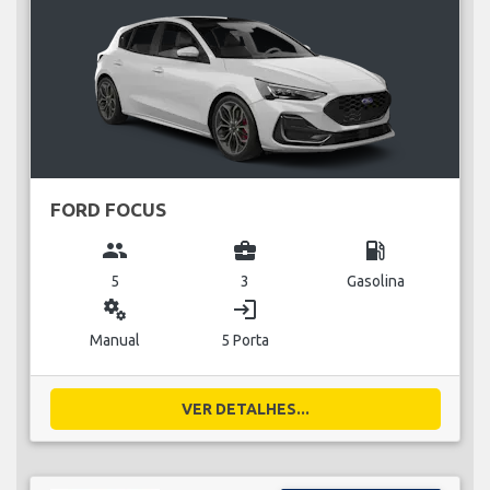
FORD FOCUS
group
business_center
local_gas_station
5
3
Gasolina
miscellaneous_services
login
Manual
5 Porta
VER DETALHES...