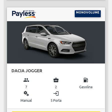
MONOVOLUME
DACIA JOGGER
group
business_center
local_gas_station
7
2
Gasolina
miscellaneous_services
login
Manual
5 Porta