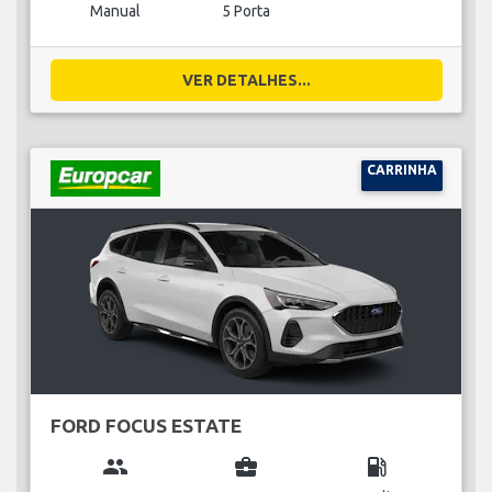
Manual
5 Porta
VER DETALHES...
CARRINHA
FORD FOCUS ESTATE
group
business_center
local_gas_station