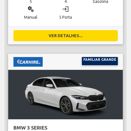
5
4
Gasolina
miscellaneous_services
login
Manual
5 Porta
VER DETALHES...
FAMILIAR GRANDE
BMW 3 SERIES