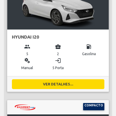
HYUNDAI I20
group
business_center
local_gas_station
5
2
Gasolina
miscellaneous_services
login
Manual
5 Porta
VER DETALHES...
COMPACTO