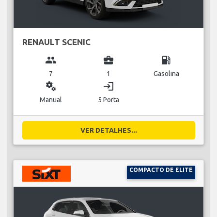
RENAULT SCENIC
group
business_center
local_gas_station
7
1
Gasolina
miscellaneous_services
login
Manual
5 Porta
VER DETALHES...
COMPACTO DE ELITE