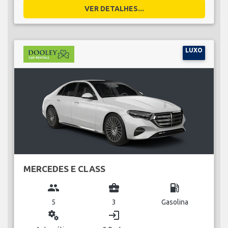
VER DETALHES...
LUXO
MERCEDES E CLASS
group
business_center
local_gas_station
5
3
Gasolina
miscellaneous_services
login