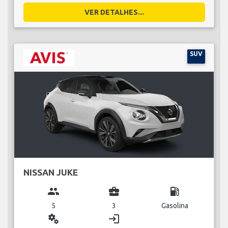
VER DETALHES...
SUV
NISSAN JUKE
group
business_center
local_gas_station
5
3
Gasolina
miscellaneous_services
login