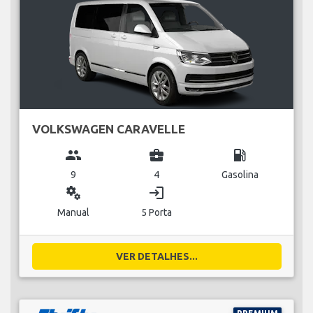
VOLKSWAGEN CARAVELLE
group
business_center
local_gas_station
9
4
Gasolina
miscellaneous_services
login
Manual
5 Porta
VER DETALHES...