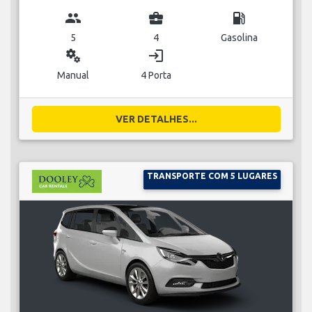
group
business_center
local_gas_station
5
4
Gasolina
miscellaneous_services
login
Manual
4 Porta
VER DETALHES...
TRANSPORTE COM 5 LUGARES