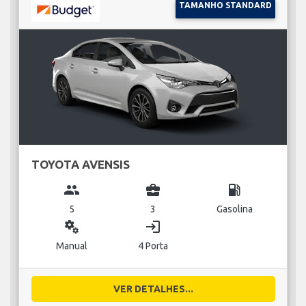
TAMANHO STANDARD
TOYOTA AVENSIS
group
business_center
local_gas_station
5
3
Gasolina
miscellaneous_services
login
Manual
4 Porta
VER DETALHES...