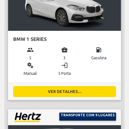
BMW 1 SERIES
group
business_center
local_gas_station
5
3
Gasolina
miscellaneous_services
login
Manual
5 Porta
VER DETALHES...
TRANSPORTE COM 9 LUGARES