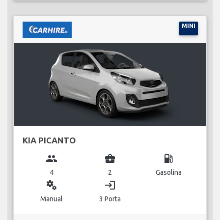
MINI
KIA PICANTO
group
business_center
local_gas_station
4
2
Gasolina
miscellaneous_services
login
Manual
3 Porta