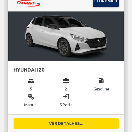
ECONÓMICO
HYUNDAI I20
group
business_center
local_gas_station
5
2
Gasolina
miscellaneous_services
login
Manual
5 Porta
VER DETALHES...