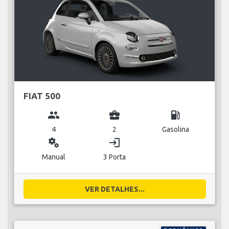
FIAT 500
group
business_center
local_gas_station
4
2
Gasolina
miscellaneous_services
login
Manual
3 Porta
VER DETALHES...