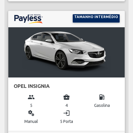
TAMANHO INTERMÉDIO
OPEL INSIGNIA
group
business_center
local_gas_station
5
4
Gasolina
miscellaneous_services
login
Manual
5 Porta