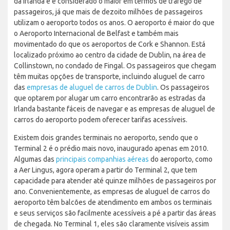
da Irlanda e é considerado o maior em termos de tráfego de
passageiros, já que mais de dezoito milhões de passageiros
utilizam o aeroporto todos os anos. O aeroporto é maior do que
o Aeroporto Internacional de Belfast e também mais
movimentado do que os aeroportos de Cork e Shannon. Está
localizado próximo ao centro da cidade de Dublin, na área de
Collinstown, no condado de Fingal. Os passageiros que chegam
têm muitas opções de transporte, incluindo aluguel de carro
das
empresas de aluguel de carros de Dublin
. Os passageiros
que optarem por alugar um carro encontrarão as estradas da
Irlanda bastante fáceis de navegar e as empresas de aluguel de
carros do aeroporto podem oferecer tarifas acessíveis.
Existem dois grandes terminais no aeroporto, sendo que o
Terminal 2 é o prédio mais novo, inaugurado apenas em 2010.
Algumas das
principais companhias aéreas
do aeroporto, como
a Aer Lingus, agora operam a partir do Terminal 2, que tem
capacidade para atender até quinze milhões de passageiros por
ano. Convenientemente, as empresas de aluguel de carros do
aeroporto têm balcões de atendimento em ambos os terminais
e seus serviços são facilmente acessíveis a pé a partir das áreas
de chegada. No Terminal 1, eles são claramente visíveis assim