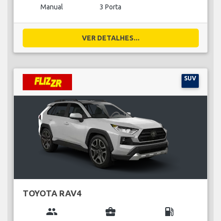
Manual
3 Porta
VER DETALHES...
SUV
TOYOTA RAV4
group
business_center
local_gas_station