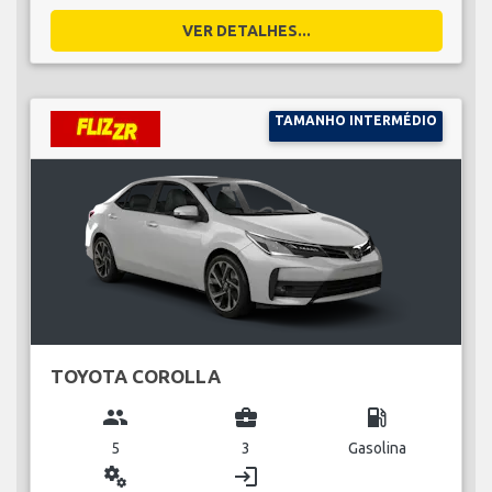
VER DETALHES...
TAMANHO INTERMÉDIO
TOYOTA COROLLA
group
business_center
local_gas_station
5
3
Gasolina
miscellaneous_services
login