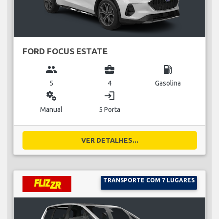
FORD FOCUS ESTATE
group
business_center
local_gas_station
5
4
Gasolina
miscellaneous_services
login
Manual
5 Porta
VER DETALHES...
TRANSPORTE COM 7 LUGARES