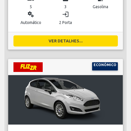
5
3
Gasolina
miscellaneous_services
login
Automático
2 Porta
VER DETALHES...
ECONÓMICO