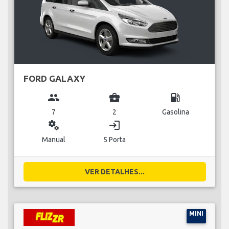
FORD GALAXY
group
business_center
local_gas_station
7
2
Gasolina
miscellaneous_services
login
Manual
5 Porta
VER DETALHES...
MINI