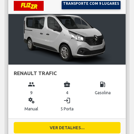
TRANSPORTE COM 9 LUGARES
RENAULT TRAFIC
group
business_center
local_gas_station
9
4
Gasolina
miscellaneous_services
login
Manual
5 Porta
VER DETALHES...