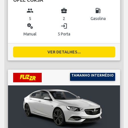
group
business_center
local_gas_station
5
2
Gasolina
miscellaneous_services
login
Manual
5 Porta
VER DETALHES...
TAMANHO INTERMÉDIO