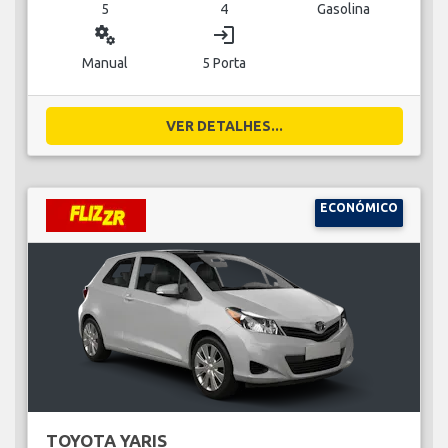
5
4
Gasolina
miscellaneous_services
login
Manual
5 Porta
VER DETALHES...
ECONÓMICO
TOYOTA YARIS