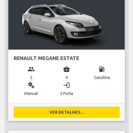
RENAULT MEGANE ESTATE
group
business_center
local_gas_station
5
4
Gasolina
miscellaneous_services
login
Manual
5 Porta
VER DETALHES...