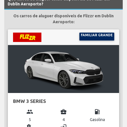
Dublin Aeroporto?
Os carros de aluguer disponíveis de Flizzr em Dublin
Aeroporto:
FAMILIAR GRANDE
BMW 3 SERIES
group
business_center
local_gas_station
5
4
Gasolina