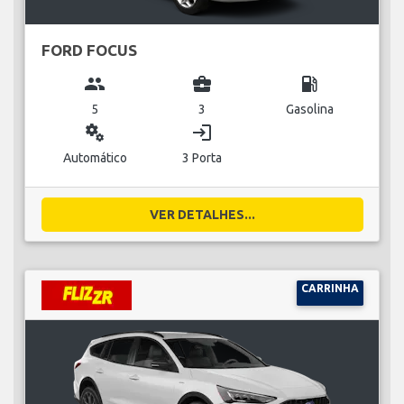
FORD FOCUS
group
business_center
local_gas_station
5
3
Gasolina
miscellaneous_services
login
Automático
3 Porta
VER DETALHES...
CARRINHA