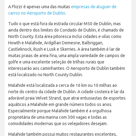
A Flizzr é apenas uma das muitas
empresas de aluguer de
carros no Aeroporto de Dublin
.
Tudo o que está fora da estrada circular M50 de Dublin, mas
ainda dentro dos limites do Condado de Dublin, é chamado de
North County. Esta área pitoresca inclui cidades e vilas como
Howth e Malahide, Ardgillan Demesne, Balbriggan,
Castleknock, Rush e Lusk e Skerries. A área também é lar de
muitas praias de areia fina, uma ampla variedade de campos de
golfe e uma excelente seleção de trilhas rurais que
interessarão aos caminhantes. O Aeroporto de Dublin também
está localizado no North County Dublin.
Malahide está localizada a cerca de 16 km ou 10 milhas ao
norte do centro da cidade de Dublin. A cidade costeira é lar da
adorável praia Velvet Strand, que atrai entusiastas de esportes
aquáticos a Malahide em grande número todos os anos.
Especialmente porque Malahide também é a orgulhosa
proprietária de uma marina com 300 vagas e todas as
comodidades modernas que os velejadores desejam.
Malahide também possui muitos restaurantes excelentes,