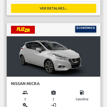
VER DETALHES...
ECONÓMICO
NISSAN MICRA
group
business_center
local_gas_station
5
2
Gasolina
miscellaneous_services
login