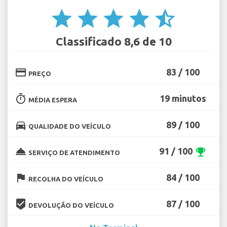
star
star
star
star
star_half
Classificado 8,6 de 10
credit_card
83 / 100
PREÇO
timer
19 minutos
MÉDIA ESPERA
directions_car
89 / 100
QUALIDADE DO VEÍCULO
room_service
91 / 100
emoji_events
SERVIÇO DE ATENDIMENTO
flag
84 / 100
RECOLHA DO VEÍCULO
beenhere
87 / 100
DEVOLUÇÃO DO VEÍCULO