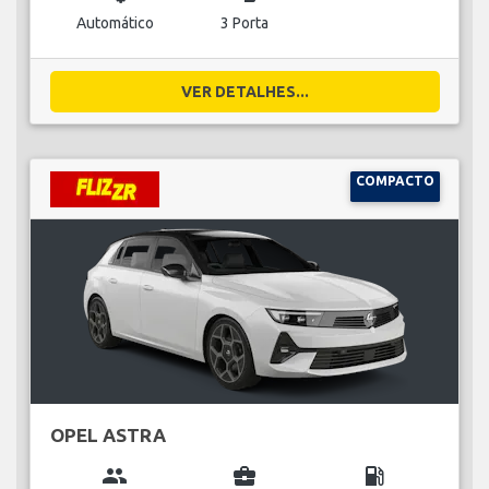
Automático
3 Porta
VER DETALHES...
COMPACTO
OPEL ASTRA
group
business_center
local_gas_station