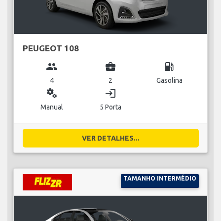
PEUGEOT 108
group
business_center
local_gas_station
4
2
Gasolina
miscellaneous_services
login
Manual
5 Porta
VER DETALHES...
TAMANHO INTERMÉDIO