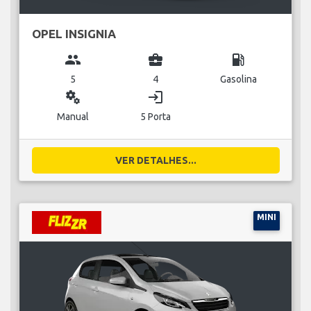
OPEL INSIGNIA
group
business_center
local_gas_station
5
4
Gasolina
miscellaneous_services
login
Manual
5 Porta
VER DETALHES...
MINI