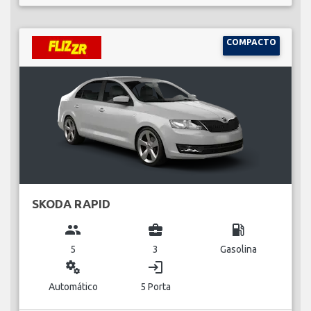
COMPACTO
SKODA RAPID
group
business_center
local_gas_station
5
3
Gasolina
miscellaneous_services
login
Automático
5 Porta