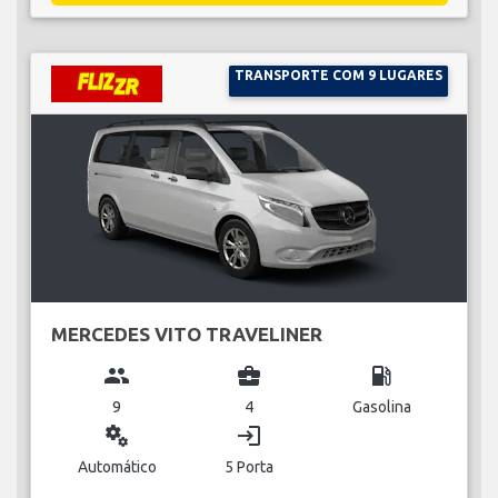
TRANSPORTE COM 9 LUGARES
MERCEDES VITO TRAVELINER
group
business_center
local_gas_station
9
4
Gasolina
miscellaneous_services
login
Automático
5 Porta