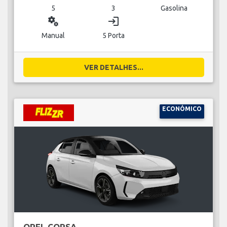
5
3
Gasolina
miscellaneous_services
login
Manual
5 Porta
VER DETALHES...
ECONÓMICO
OPEL CORSA