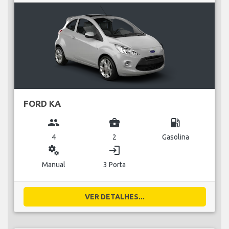
FORD KA
group
business_center
local_gas_station
4
2
Gasolina
miscellaneous_services
login
Manual
3 Porta
VER DETALHES...