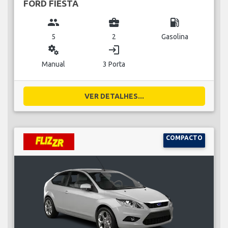
FORD FIESTA
group
business_center
local_gas_station
5
2
Gasolina
miscellaneous_services
login
Manual
3 Porta
VER DETALHES...
COMPACTO