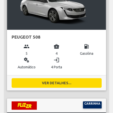
PEUGEOT 508
group
business_center
local_gas_station
5
4
Gasolina
miscellaneous_services
login
Automático
4 Porta
VER DETALHES...
CARRINHA