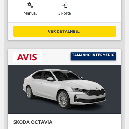
miscellaneous_services
login
Manual
5 Porta
VER DETALHES...
TAMANHO INTERMÉDIO
SKODA OCTAVIA