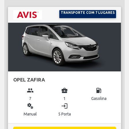
TRANSPORTE COM 7 LUGARES
OPEL ZAFIRA
group
business_center
local_gas_station
7
1
Gasolina
miscellaneous_services
login
Manual
5 Porta