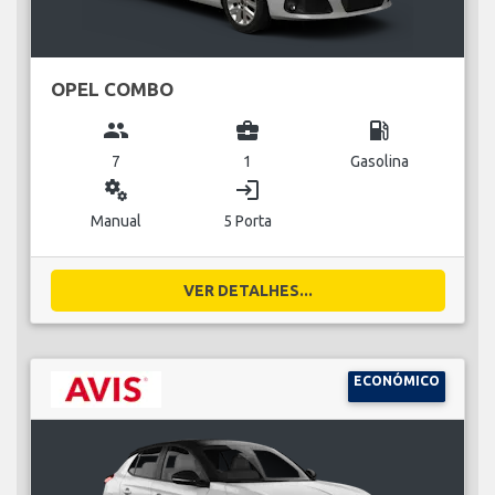
OPEL COMBO
group
business_center
local_gas_station
7
1
Gasolina
miscellaneous_services
login
Manual
5 Porta
VER DETALHES...
ECONÓMICO