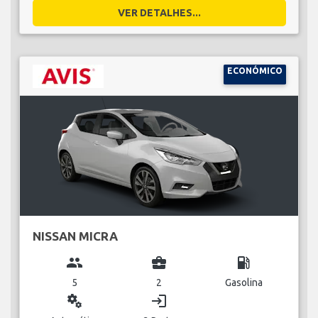
VER DETALHES...
ECONÓMICO
NISSAN MICRA
group
business_center
local_gas_station
5
2
Gasolina
miscellaneous_services
login