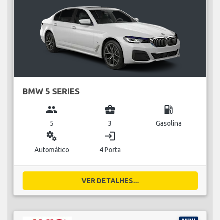
BMW 5 SERIES
group
business_center
local_gas_station
5
3
Gasolina
miscellaneous_services
login
Automático
4 Porta
VER DETALHES...