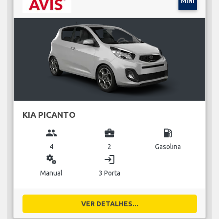
MINI
KIA PICANTO
group
business_center
local_gas_station
4
2
Gasolina
miscellaneous_services
login
Manual
3 Porta
VER DETALHES...