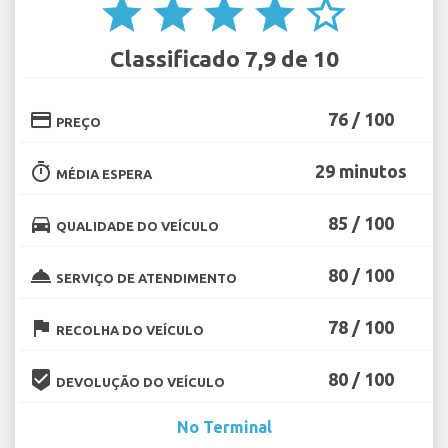
star
star
star
star
star_border
Classificado 7,9 de 10
credit_card
76 / 100
PREÇO
timer
29 minutos
MÉDIA ESPERA
directions_car
85 / 100
QUALIDADE DO VEÍCULO
room_service
80 / 100
SERVIÇO DE ATENDIMENTO
flag
78 / 100
RECOLHA DO VEÍCULO
beenhere
80 / 100
DEVOLUÇÃO DO VEÍCULO
No Terminal