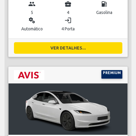
group
business_center
local_gas_station
5
4
Gasolina
miscellaneous_services
login
Automático
4 Porta
VER DETALHES...
PREMIUM