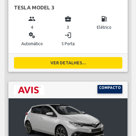
TESLA MODEL 3
group
business_center
local_gas_station
4
3
Elétrico
miscellaneous_services
login
Automático
5 Porta
VER DETALHES...
COMPACTO