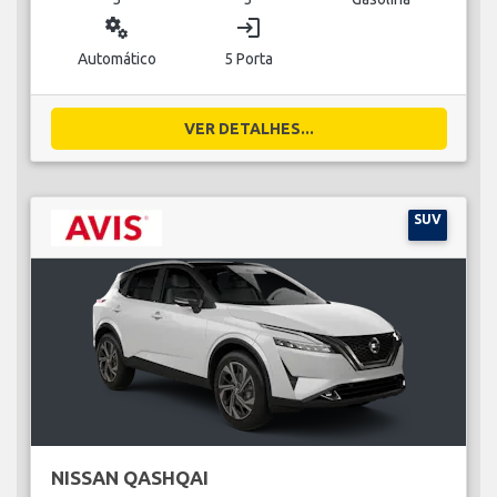
miscellaneous_services
login
Automático
5 Porta
VER DETALHES...
SUV
NISSAN QASHQAI