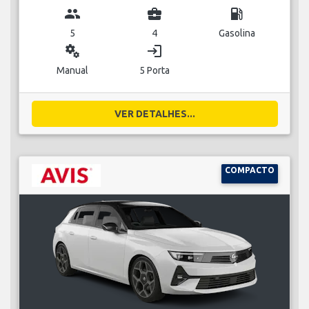
group
business_center
local_gas_station
5
4
Gasolina
miscellaneous_services
login
Manual
5 Porta
VER DETALHES...
COMPACTO