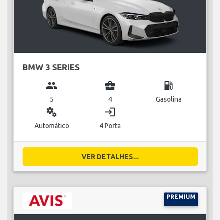
BMW 3 SERIES
group
business_center
local_gas_station
5
4
Gasolina
miscellaneous_services
login
Automático
4 Porta
VER DETALHES...
PREMIUM