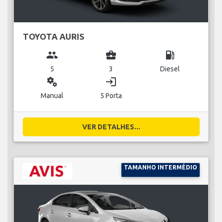
TOYOTA AURIS
group
business_center
local_gas_station
5
3
Diesel
miscellaneous_services
login
Manual
5 Porta
VER DETALHES...
TAMANHO INTERMÉDIO