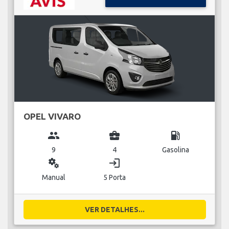
OPEL VIVARO
group
business_center
local_gas_station
9
4
Gasolina
miscellaneous_services
login
Manual
5 Porta
VER DETALHES...