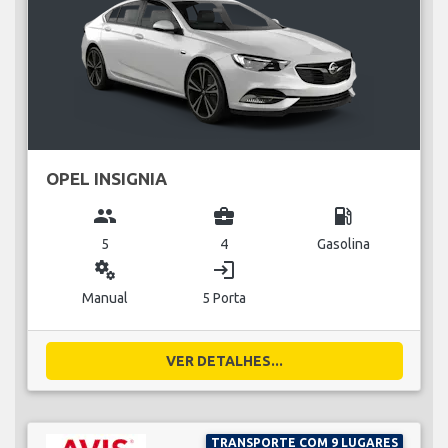
OPEL INSIGNIA
group
business_center
local_gas_station
5
4
Gasolina
miscellaneous_services
login
Manual
5 Porta
VER DETALHES...
TRANSPORTE COM 9 LUGARES