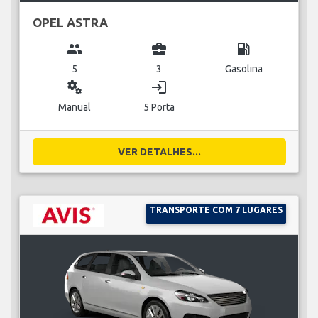
OPEL ASTRA
group
business_center
local_gas_station
5
3
Gasolina
miscellaneous_services
login
Manual
5 Porta
VER DETALHES...
TRANSPORTE COM 7 LUGARES