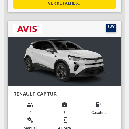
VER DETALHES...
SUV
RENAULT CAPTUR
group
business_center
local_gas_station
4
2
Gasolina
miscellaneous_services
login
Manual
4 Porta