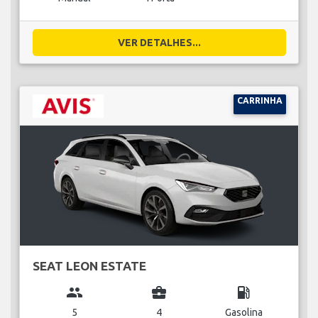
VER DETALHES...
CARRINHA
SEAT LEON ESTATE
group
business_center
local_gas_station
5
4
Gasolina