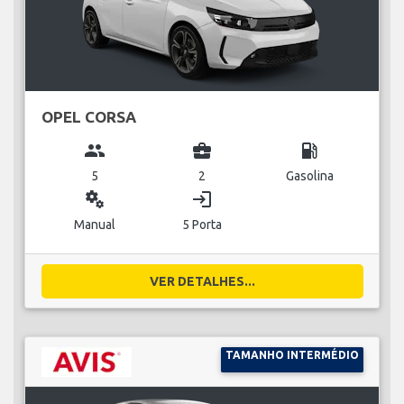
OPEL CORSA
group
business_center
local_gas_station
5
2
Gasolina
miscellaneous_services
login
Manual
5 Porta
VER DETALHES...
TAMANHO INTERMÉDIO