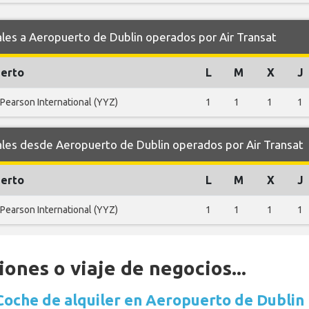
s a Aeropuerto de Dublin operados por Air Transat
erto
L
M
X
J
 Pearson International (YYZ)
1
1
1
1
es desde Aeropuerto de Dublin operados por Air Transat
erto
L
M
X
J
 Pearson International (YYZ)
1
1
1
1
ones o viaje de negocios...
Coche de alquiler en Aeropuerto de Dublin