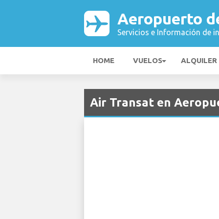
Aeropuerto d
Servicios e Información de i
HOME
VUELOS
ALQUILER
Air Transat en Aeropu