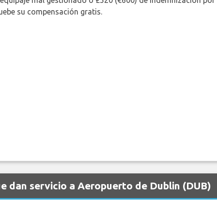
 equipaje mal gestionado o £520 (€600) de indemnización por 
uebe su compensación gratis.
e dan servicio a Aeropuerto de Dublin (DUB)