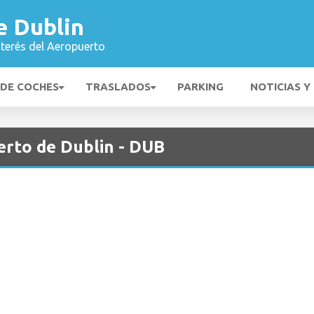
e Dublin
nterés del Aeropuerto
 DE COCHES
TRASLADOS
PARKING
NOTICIAS Y
erto de Dublin - DUB