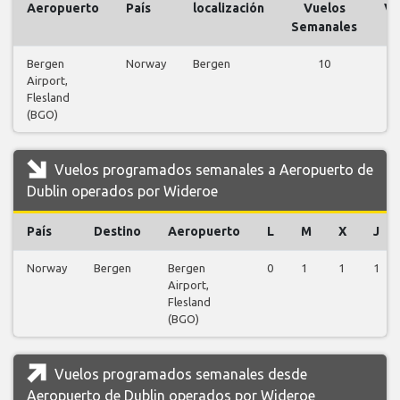
Aeropuerto
País
localización
Vuelos
Vu
Semanales
Bergen
Norway
Bergen
10
Airport,
vu
Flesland
(BGO)
Vuelos programados semanales a Aeropuerto de
Dublin operados por Wideroe
País
Destino
Aeropuerto
L
M
X
J
Norway
Bergen
Bergen
0
1
1
1
Airport,
Flesland
(BGO)
Vuelos programados semanales desde
Aeropuerto de Dublin operados por Wideroe