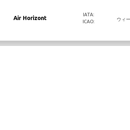
IATA:
Air Horizont
ウィ
ICAO: