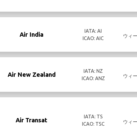
IATA: AI
Air India
ウィ
ICAO: AIC
IATA: NZ
Air New Zealand
ウィ
ICAO: ANZ
IATA: TS
Air Transat
ウィ
ICAO: TSC