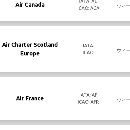
IATA: AC
Air Canada
ウィ
ICAO: ACA
Air Charter Scotland
IATA:
ウィ
Europe
ICAO:
IATA: AF
Air France
ウィ
ICAO: AFR