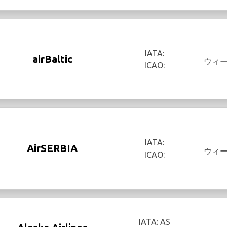
IATA:
airBaltic
ウィ
ICAO:
IATA:
AirSERBIA
ウィ
ICAO:
IATA: AS